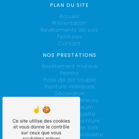
PLAN DU SITE
Accueil
Présentation
Revêtements de sols
Peintures
Contact
NOS PRESTATIONS
Revêtement muraux
Peintre
Pose de sol souple
Peinture intérieure
Décoration
Rénovation intérieure
Pose de linoleum
Pose de moquette
Entreprise de peinture
Ce site utilise des cookies
et vous donne le contrôle
Revêtements de sols
sur ceux que vous
Pose de dalle moquette
souhaitez activer