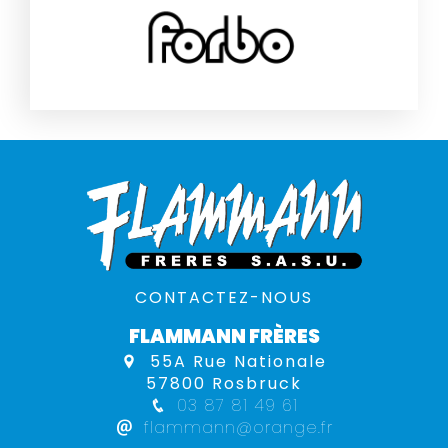
CONTACTEZ-NOUS
FLAMMANN FRÈRES
55A Rue Nationale
57800 Rosbruck
03 87 81 49 61
flammann@orange.fr