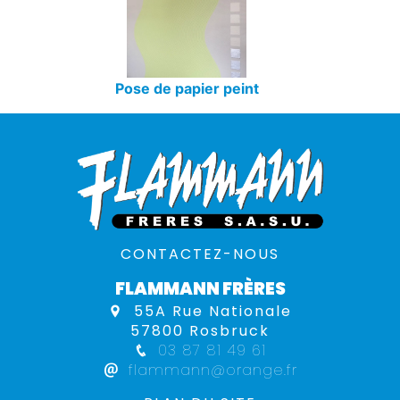
Pose de papier peint
CONTACTEZ-NOUS
FLAMMANN FRÈRES
55A Rue Nationale
57800 Rosbruck
03 87 81 49 61
flammann@orange.fr