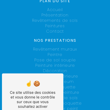
PLAN DU SITE
Accueil
Présentation
Revêtements de sols
Peintures
Contact
NOS PRESTATIONS
Revêtement muraux
Peintre
Pose de sol souple
Peinture intérieure
Décoration
Rénovation intérieure
Pose de linoleum
Pose de moquette
Entreprise de peinture
Ce site utilise des cookies
et vous donne le contrôle
Revêtements de sols
sur ceux que vous
Pose de dalle moquette
souhaitez activer
Pose de papier peint