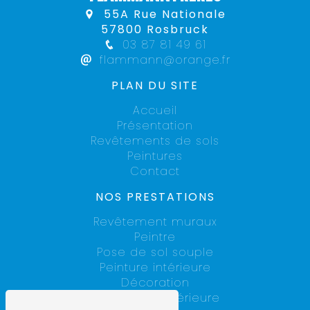
55A Rue Nationale
57800 Rosbruck
03 87 81 49 61
flammann@orange.fr
PLAN DU SITE
Accueil
Présentation
Revêtements de sols
Peintures
Contact
NOS PRESTATIONS
Revêtement muraux
Peintre
Pose de sol souple
Peinture intérieure
Décoration
Rénovation intérieure