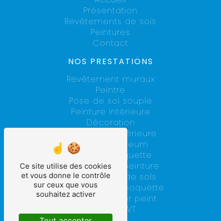
Présentation
Revêtements de sols
Peintures
Contact
NOS PRESTATIONS
Revêtement muraux
Peintre
Pose de sol souple
Peinture intérieure
Décoration
Rénovation intérieure
Pose de linoleum
Pose de moquette
Entreprise de peinture
Ce site utilise des cookies
et vous donne le contrôle
Revêtements de sols
sur ceux que vous
Pose de dalle moquette
souhaitez activer
Pose de papier peint
Pose de LVT
Tout accepter