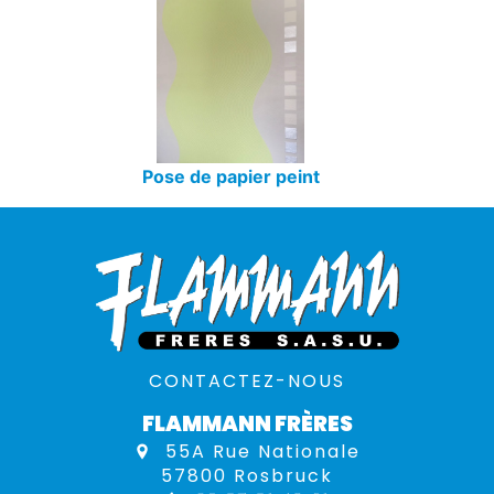
Pose de papier peint
CONTACTEZ-NOUS
FLAMMANN FRÈRES
55A Rue Nationale
57800 Rosbruck