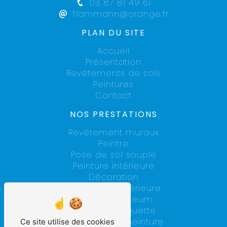
03 87 81 49 61
flammann@orange.fr
PLAN DU SITE
Accueil
Présentation
Revêtements de sols
Peintures
Contact
NOS PRESTATIONS
Revêtement muraux
Peintre
Pose de sol souple
Peinture intérieure
Décoration
Rénovation intérieure
Pose de linoleum
Pose de moquette
Entreprise de peinture
Ce site utilise des cookies